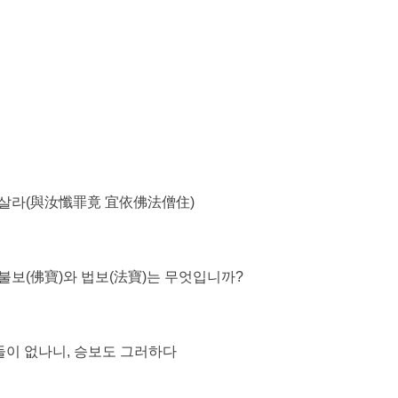
해 살라(與汝懺罪竟 宜依佛法僧住)
 불보(佛寶)와 법보(法寶)는 무엇입니까?
둘이 없나니, 승보도 그러하다