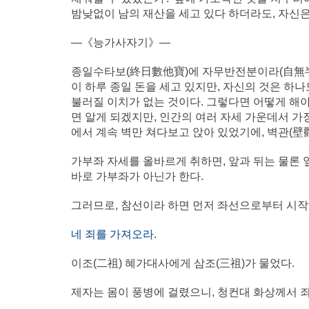
밤낮없이 남의 재산을 세고 있다 하더라도, 자신은
―《능가사자기》―
종일수타보(終日數他寶)에 자무반전분이라(自無半錢
이 하루 종일 돈을 세고 있지만, 자신의 것은 하
불러질 이치가 없는 것이다. 그렇다면 어떻게 해야
면 알게 되겠지만, 인간의 여러 자세 가운데서 
에서 계속 벽만 쳐다보고 앉아 있었기에, 벽관(壁
가부좌 자세를 올바르게 취하면, 앞과 뒤는 물론 
바로 가부좌가 아닌가 한다.
그러므로, 참선이라 하면 먼저 좌선으로부터 시작
네 죄를 가져오라.
이조(二祖) 혜가대사에게 삼조(三祖)가 물었다.
제자는 몸이 풍병에 걸렸으니, 청컨대 화상께서 죄