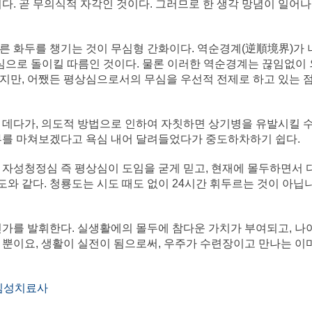
다. 곧 무의식적 자각인 것이다. 그러므로 한 생각 망념이 일어나
른 화두를 챙기는 것이 무심형 간화이다. 역순경계(逆順境界)가 
심으로 돌이킬 따름인 것이다. 물론 이러한 역순경계는 끊임없이 
지만, 어쨌든 평상심으로서의 무심을 우선적 전제로 하고 있는 
 데다가, 의도적 방법으로 인하여 자칫하면 상기병을 유발시킬 수
부를 마쳐보겠다고 욕심 내어 달려들었다가 중도하차하기 쉽다.
 자성청정심 즉 평상심이 도임을 굳게 믿고, 현재에 몰두하면서 
도와 같다. 청룡도는 시도 때도 없이 24시간 휘두르는 것이 아닙
진가를 발휘한다. 실생활에의 몰두에 참다운 가치가 부여되고, 
뿐이요, 생활이 실전이 됨으로써, 우주가 수련장이고 만나는 이마
 심성치료사