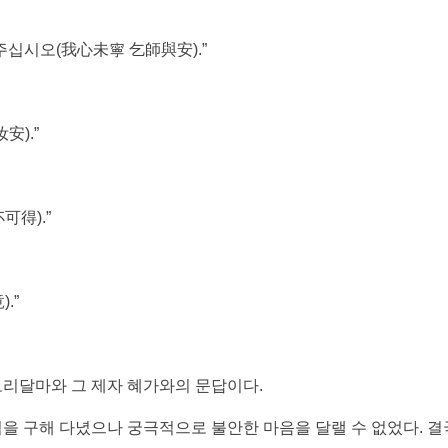
주십시오(我心未寧 乞師與安).”
安).”
可得).”
.”
보리달마와 그 제자 혜가와의 문답이다.
을 구해 다녔으나 궁극적으로 불안한 마음을 달랠 수 없었다. 결