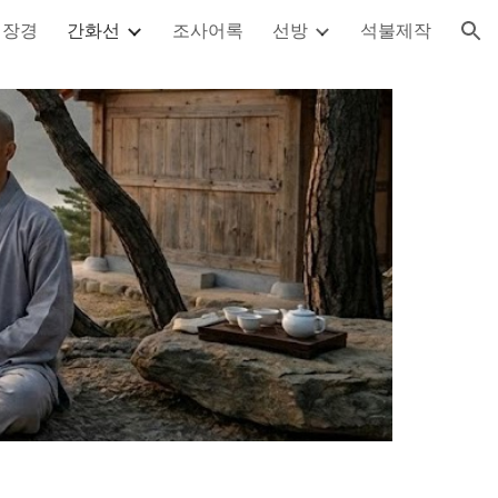
대장경
간화선
조사어록
선방
석불제작
ion