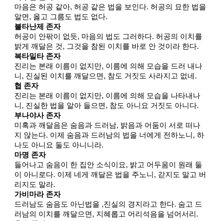
마음은 허공 같아, 허공 같은 법을 보인다. 허공의 묘한 법을
알면, 옳고 그름도 법도 없다.
불타난제 존자
허공이 안팎이 없듯, 마음의 법도 그러하다. 허공의 이치를
밝게 깨달은 것, 그것을 참된 이치를 바로 안 것이라 한다.
복타밀타 존자
진리는 본래 이름이 없지만, 이름에 의해 모습을 드러 내나
니, 진실된 이치를 깨달으면, 참도 거짓도 사라지고 없네.
협 존자
진리는 본래 이름이 없지만, 이름에 의해 모습을 나타내나
니, 진실한 법을 알아 들으면, 참도 아니요 거짓도 아니다.
부나야사 존자
미혹과 깨달음은 숨음과 드러남, 밝음과 어둠이 서로 떠나
지 않는다. 이제 숨음과 드러남의 법을 너에게 전하노니, 하
나도 아니요 둘도 아니니라.
마명 존자
들어나고 숨음이 한 집안 소식이요, 밝고 어두움이 원래 둘
이 아니로다. 이제 네게 깨달은 법을 주노니, 갇지도 말고 버
리지도 말라.
가비마라 존자
드러남도 숨음도 아닌법을 ,진실의 경지라고 한다. 숨고 드
러남의 이치를 깨달으면, 지혜롭고 어리석음을 넘어서리.