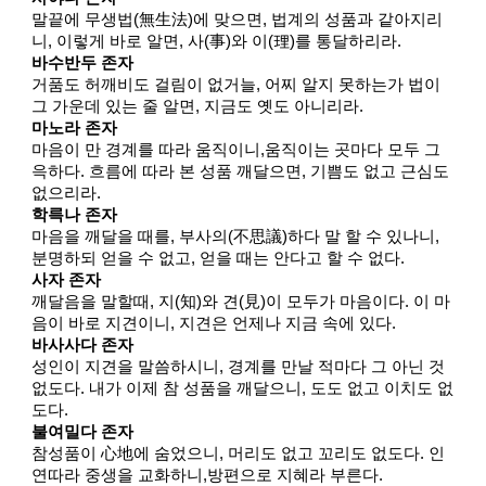
말끝에 무생법(無生法)에 맞으면, 법계의 성품과 같아지리
니, 이렇게 바로 알면, 사(事)와 이(理)를 통달하리라.
바수반두 존자
거품도 허깨비도 걸림이 없거늘, 어찌 알지 못하는가 법이
그 가운데 있는 줄 알면, 지금도 옛도 아니리라.
마노라 존자
마음이 만 경계를 따라 움직이니,움직이는 곳마다 모두 그
윽하다. 흐름에 따라 본 성품 깨달으면, 기쁨도 없고 근심도
없으리라.
학륵나 존자
마음을 깨달을 때를, 부사의(不思議)하다 말 할 수 있나니,
분명하되 얻을 수 없고, 얻을 때는 안다고 할 수 없다.
사자 존자
깨달음을 말할때, 지(知)와 견(見)이 모두가 마음이다. 이 마
음이 바로 지견이니, 지견은 언제나 지금 속에 있다.
바사사다 존자
성인이 지견을 말씀하시니, 경계를 만날 적마다 그 아닌 것
없도다. 내가 이제 참 성품을 깨달으니, 도도 없고 이치도 없
도다.
불여밀다 존자
참성품이 心地에 숨었으니, 머리도 없고 꼬리도 없도다. 인
연따라 중생을 교화하니,방편으로 지혜라 부른다.