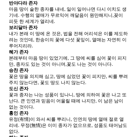
반야다라 존자
마음 땅이 숱한 종자를 내네, 일이 일어나면 다시 이치도 생
기네. 수행의 열매가 무르익어 깨달음이 원만해지니,꽂이
피듯 한 세계가 열리네.
보리달마 존자
내가 본래 이 땅에 온 것은, 법을 전해 어리석은 이를 제도하
려는 것인데, 한송이의 꽃에 다섯 꽃잎이, 열매는 자연히 이
루어지리라.
혜가 존자
본래부터 마음 땅이 있었기에, 그 땅에 씨를 심어 꽃이 피지
만, 종자도 있는 것이 아니며,꽃도 나는 것이 아니다.
승찬 존자
꽃은 땅을 의지해 심고, 땅에 심었던 꽃이 피지만, 씨를 뿌려
주지 않는다면, 꽃도 땅도 나지 않는다.
도신 존자
꽃과 종자는 나는 성품이 있나니, 땅에 의하여 꽃은 나고 또
난다. 큰 인연과 믿음이 어울릴 때에 나지만, 이 남은 남이
없는 것이다.
홍인 존자
유정(有情)이 와서 씨를 뿌리니, 인연의 땅에 열매 절로 열
리네. 무정(無情)은 이미 종자가 없으므로, 성품도 태어남도
없다.