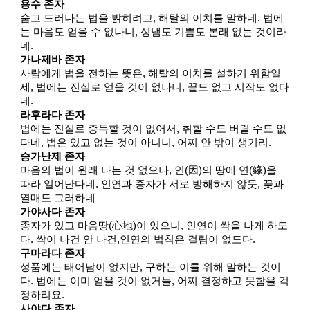
용수 존자
숨고 드러나는 법을 밝히려고, 해탈의 이치를 말하네. 법에
는 마음도 얻을 수 없나니, 성냄도 기쁨도 본래 없는 것이라
네.
가나제바 존자
사람에게 법을 전하는 뜻은, 해탈의 이치를 설하기 위함일
세, 법에는 진실로 얻을 것이 없나니, 끝도 없고 시작도 없다
네.
라후라다 존자
법에는 진실로 증득할 것이 없어서, 취할 수도 버릴 수도 없
다네, 법은 있고 없는 것이 아니니, 어찌 안 밖이 생기리.
승가난제 존자
마음의 법이 원래 나는 것 없으나, 인(因)의 땅에 연(緣)을
따라 일어난다네. 인연과 종자가 서로 방해하지 않듯, 꽂과
열매도 그러하네
가야사다 존자
종자가 있고 마음땅(心地)이 있으니, 인연이 싹을 나게 하도
다. 싹이 나건 안 나건,인연의 법칙은 걸림이 없도다.
구마라다 존자
성품에는 태어남이 없지만, 구하는 이를 위해 말하는 것이
다. 법에는 이미 얻을 것이 없거늘, 어찌 결정하고 못함을 걱
정하리요.
사야다 존자