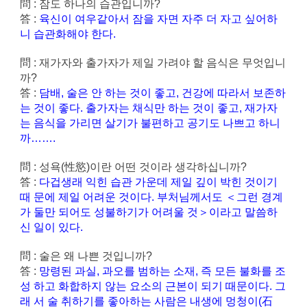
問 : 잠도 하나의 습관입니까?
答 :
육신이 여우같아서 잠을 자면 자주 더 자고 싶어하
니 습관화해야 한다.
問 : 재가자와 출가자가 제일 가려야 할 음식은 무엇입니
까?
答 :
담배, 술은 안 하는 것이 좋고, 건강에 따라서 보존하
는 것이 좋다. 출가자는 채식만 하는 것이 좋고, 재가자
는 음식을 가리면 살기가 불편하고 공기도 나쁘고 하니
까…….
問 : 성욕(性慾)이란 어떤 것이라 생각하십니까?
答 :
다겁생래 익힌 습관 가운데 제일 깊이 박힌 것이기
때 문에 제일 어려운 것이다. 부처님께서도 ＜그런 경계
가 둘만 되어도 성불하기가 어려울 것＞이라고 말씀하
신 일이 있다.
問 : 술은 왜 나쁜 것입니까?
答 :
망령된 과실, 과오를 범하는 소재, 즉 모든 불화를 조
성 하고 화합하지 않는 요소의 근본이 되기 때문이다. 그
래 서 술 취하기를 좋아하는 사람은 내생에 멍청이(石