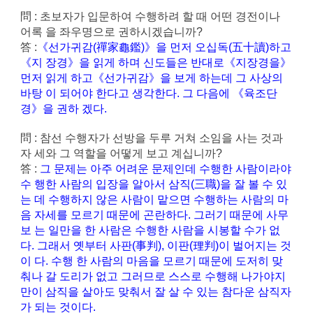
問 : 초보자가 입문하여 수행하려 할 때 어떤 경전이나
어록 을 좌우명으로 권하시겠습니까?
答 :
《선가귀감(禪家龜鑑)》을 먼저 오십독(五十讀)하고
《지 장경》을 읽게 하며 신도들은 반대로《지장경을》
먼저 읽게 하고《선가귀감》을 보게 하는데 그 사상의
바탕 이 되어야 한다고 생각한다. 그 다음에 《육조단
경》을 권하 겠다.
問 : 참선 수행자가 선방을 두루 거쳐 소임을 사는 것과
자 세와 그 역할을 어떻게 보고 계십니까?
答 :
그 문제는 아주 어려운 문제인데 수행한 사람이라야
수 행한 사람의 입장을 알아서 삼직(三職)을 잘 볼 수 있
는 데 수행하지 않은 사람이 맡으면 수행하는 사람의 마
음 자세를 모르기 때문에 곤란하다. 그러기 때문에 사무
보 는 일만을 한 사람은 수행한 사람을 시봉할 수가 없
다. 그래서 옛부터 사판(事判), 이판(理判)이 벌어지는 것
이 다. 수행 한 사람의 마음을 모르기 때문에 도저히 맞
춰나 갈 도리가 없고 그러므로 스스로 수행해 나가야지
만이 삼직을 살아도 맞춰서 잘 살 수 있는 참다운 삼직자
가 되는 것이다.