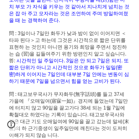
치 부모 가 자식을 키우는 것 같아서 지나치게 넘치는 것
은 잡 아 주고 모자라는 것은 조언하여 주며 방일하여졌
을 때 는 경책하여 준다.
問 : 3일이나 7일만 화두가 낮과 밤이 없이 이어지면 ＜
타파 된다＞고 하는데 그것은 시간적으로 짧은 단위를
표현하 는 것인지 아니면 용기와 희망을 주면서 정진하
는 습 (習)을 길들여주기 위한 방편인지 알고 싶습니다.
答:
시간적인 일 주일이다. 3일은 안 되고 7일은 되지. 또
짧은 단위가 아니고 시간적인 것으로 화두가 밀밀(密
密)하게 이어지는 7일인데 대부분 7일 안에는 변동이 심
하기 때문에 7일을 넘으면서 힘을 얻는 고비가 된다.
問 : 태고보우국사가 무자화두(無字話頭)를 들고 37세
가을에 『오매일여(寤寐一如)』경지에 들었는데 7일만
에 터지지 않고 90일을 끌고가다 38세 되는 1월 7일에
확철대오 하였다는 기록이 있습니다. 태고보우국사와
같은 대근 기도 오매일여에 90일을 끌고 갔는데 말세(末
世)의 하 근기중생이 일주일만에 깨친다는 것이 도저히
이해가 되지 않습 니다.