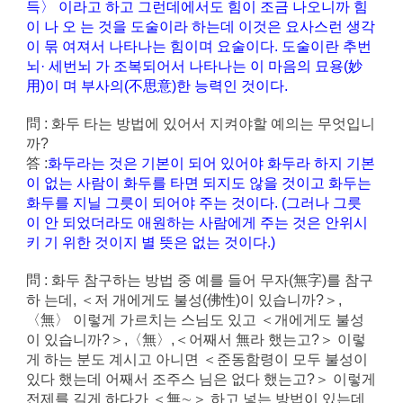
득〉 이라고 하고 그런데에서도 힘이 조금 나오니까 힘
이 나 오 는 것을 도술이라 하는데 이것은 요사스런 생각
이 묶 여져서 나타나는 힘이며 요술이다. 도술이란 추번
뇌· 세번뇌 가 조복되어서 나타나는 이 마음의 묘용(妙
用)이 며 부사의(不思意)한 능력인 것이다.
問 : 화두 타는 방법에 있어서 지켜야할 예의는 무엇입니
까?
答 :
화두라는 것은 기본이 되어 있어야 화두라 하지 기본
이 없는 사람이 화두를 타면 되지도 않을 것이고 화두는
화두를 지닐 그릇이 되어야 주는 것이다. (그러나 그릇
이 안 되었더라도 애원하는 사람에게 주는 것은 안위시
키 기 위한 것이지 별 뜻은 없는 것이다.)
問 : 화두 참구하는 방법 중 예를 들어 무자(無字)를 참구
하 는데, ＜저 개에게도 불성(佛性)이 있습니까?＞,
〈無〉 이렇게 가르치는 스님도 있고 ＜개에게도 불성
이 있습니까?＞,〈無〉,＜어째서 無라 했는고?＞ 이렇
게 하는 분도 계시고 아니면 ＜준동함령이 모두 불성이
있다 했는데 어째서 조주스 님은 없다 했는고?＞ 이렇게
전제를 길게 하다가 ＜無∼＞ 하고 넣는 방법이 있는데