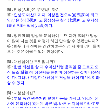
問 : 인상(人相)은 무엇입니까?
答 :
인상도 마찬가지다. 아상은 전오식(前五識)이 되고
인상 은 6식(6識)이고 중생상은 칠식(七識)이고 수자상
(壽者 相)은 팔식(八識)이다.
問 : 정진할 때 망상을 분석하여 보면 과거 흘러간 망상
이 많이 나는 것을 어떻게 하면 단속할 수 있겠습니까?
答 : 화두타파 전에는 간간히 화두의정 사이에 끼어 들어
오 는 것은 어쩔수 없는 현상이다.
問 : 대신심이란 무엇입니까?
答 :
한번 좌선을 할 때 수미산처럼 움직일 줄 모르고 오
직 불조(佛祖)의 정진력을 본받아 정진하는 것이 대신심
이 다. 그러나 진정한 대신심은 견성을 해야 대신심이라
할 수 있다.
問 : 대분심이란?
答 :
부모 죽인 원수처럼 분한 마음을 가지고, 영겁의 생
사에 윤회하여 왔는데 바른 법, 바른 선지식을 만나고도