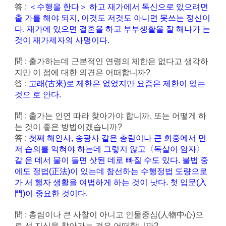
答 :
＜수행을 한다＞ 하고 재가에서 독신으로 있으려면
출 가를 해야 되지, 이것도 저것도 아니면 못쓰는 정신이
다. 재가에 있으면 결혼을 하고 부부생활을 잘 해나가 는
것이 재가제자의 사명이다.
問 : 출가하는데 근본적인 연령의 제한은 없다고 생각하
지만 이 점에 대한 의견은 어떠합니까?
答 :
고래(古來)로 제한은 없었지만 요즘은 제한이 있는
것으 로 안다.
問 : 출가는 인연 따라 찾아가야 합니까, 또는 어떻게 하
는 것이 좋은 방법이겠습니까?
答 :
첫째 해인사, 송광사 같은 총림이나 큰 회중에서 먼
저 습의를 익혀야 하는데 그렇지 않고〈독살이 암자〉
같 은 데서 물이 들면 삿된 데로 빠질 수도 있다. 불법 중
에도 정법(正法)이 있는데 참선하는 수행정법 도량으로
가 서 행자 생활을 여법하게 하는 것이 낫다. 첫 입문(入
門)이 중요한 것이다.
問 : 총림이나 큰 사찰이 아니고 인물중심(人物中心)으
로 선 지식을 찾아가는 것은 어떠합니까?