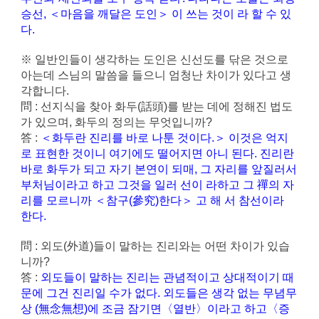
승선, ＜마음을 깨달은 도인＞ 이 쓰는 것이 라 할 수 있
다.
※ 일반인들이 생각하는 도인은 신선도를 닦은 것으로
아는데 스님의 말씀을 들으니 엄청난 차이가 있다고 생
각합니다.
問 : 선지식을 찾아 화두(話頭)를 받는 데에 정해진 법도
가 있으며, 화두의 정의는 무엇입니까?
答 :
＜화두란 진리를 바로 나툰 것이다.＞ 이것은 억지
로 표현한 것이니 여기에도 떨어지면 아니 된다. 진리란
바로 화두가 되고 자기 본연이 되매, 그 자리를 앞질러서
부처님이라고 하고 그것을 일러 선이 라하고 그 禪의 자
리를 모르니까 ＜참구(參究)한다＞ 고 해 서 참선이라
한다.
問 : 외도(外道)들이 말하는 진리와는 어떤 차이가 있습
니까?
答 :
외도들이 말하는 진리는 관념적이고 상대적이기 때
문에 그건 진리일 수가 없다. 외도들은 생각 없는 무념무
상 (無念無想)에 조금 잠기면〈열반〉이라고 하고〈증