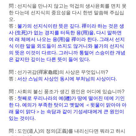
問 : 선지식을 만나지 않고는 억겁의 생사윤회를 면치 못
한 다는데 선지식의 중요성을 다시 한번 말씀해 주십십
오.
答 :
불가의 선지식이란 뜻은 깊다. 禪이라 하는 것은 생
사 (生死)가 없는 경지를 터득한 용(用)을, 다시 말하면
여 래 체에서 나오는 용(用)을 禪이라 한다. 그래서 선지
식 이란 말을 외도들이 쓰지도 않거니와 불가의 선지식
의 뜻은 이것이 다르다. 그러니까 통털어 스승이란 개념
은 같지만 깊이는 다른 뜻이 들어 있다.
問 : 선가귀감(禪家龜鑑)의 사상은 무엇입니까?
答 :
서산 스님의 사상인 동시에 부처님의 사상이다.
問 : 사회의 불신 풍조가 생긴 원인은 어디에 있습니까?
答 :
첫째로 우리나라의 예(禮)가 땅에 떨어진 데에 기인
한 다. 예의가 부족한 탓이고 옛말에 ＜윗물이 맑아야 아
래 물이 맑다＞는 속담과 같이 기성세대에게 큰 원인이
있는 것이다.
問 : 도인(道人)의 정의(正義)를 내리신다면 뭐라고 하시