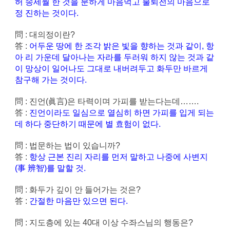
허 송세월 한 것을 분하게 마음먹고 불퇴전의 마음으로
정 진하는 것이다.
問 : 대의정이란?
答 :
어두운 땅에 한 조각 밝은 빛을 향하는 것과 같이, 항
아 리 가운데 달아나는 자라를 두러워 하지 않는 것과 같
이 망상이 일어나도 그대로 내버려두고 화두만 바르게
참구해 가는 것이다.
問 : 진언(眞言)은 타력이며 가피를 받는다는데…….
答 :
진언이라도 일심으로 열심히 하면 가피를 입게 되는
데 하다 중단하기 때문에 별 효험이 없다.
問 : 법문하는 법이 있습니까?
答 :
항상 근본 진리 자리를 먼저 말하고 나중에 사변지
(事 辨智)를 말할 것.
問 : 화두가 깊이 안 들어가는 것은?
答 :
간절한 마음만 있으면 된다.
問 : 지도층에 있는 40대 이상 수좌스님의 행동은?