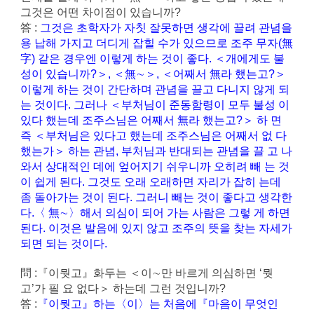
그것은 어떤 차이점이 있습니까?
答 :
그것은 초학자가 자칫 잘못하면 생각에 끌려 관념을
용 납해 가지고 더디게 잡힐 수가 있으므로 조주 무자(無
字) 같은 경우엔 이렇게 하는 것이 좋다. ＜개에게도 불
성이 있습니까?＞, ＜無∼＞, ＜어째서 無라 했는고?＞
이렇게 하는 것이 간단하며 관념을 끌고 다니지 않게 되
는 것이다. 그러나 ＜부처님이 준동함령이 모두 불성 이
있다 했는데 조주스님은 어째서 無라 했는고?＞ 하 면
즉 ＜부처님은 있다고 했는데 조주스님은 어째서 없 다
했는가＞ 하는 관념, 부처님과 반대되는 관념을 끌 고 나
와서 상대적인 데에 엎어지기 쉬우니까 오히려 빼 는 것
이 쉽게 된다. 그것도 오래 오래하면 자리가 잡히 는데
좀 돌아가는 것이 된다. 그러니 빼는 것이 좋다고 생각한
다.〈 無∼〉해서 의심이 되어 가는 사람은 그렇 게 하면
된다. 이것은 발음에 있지 않고 조주의 뜻을 찾는 자세가
되면 되는 것이다.
問 :『이뭣고』화두는 ＜이∼만 바르게 의심하면 ‘뭣
고’가 필 요 없다＞ 하는데 그런 것입니까?
答 :
『이뭣고』하는〈이〉는 처음에『마음이 무엇인