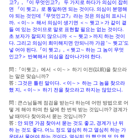
고?』, 『이 무엇인고?』 두 가지로 하다가 의심이 잡히
면 『이 뭣고』로 통일하면 되는 것이다. 의심이 분명해
야 되는 것인데『무엇인고?』라는 것은 의심의 표시니
까. ＜이∼＞ 해서 의심이 생기면 ＜∼ 뭣고＞가 같이 곁
들 여 있는 것이므로 말로 표현할 필요는 없는 것이다.
초 보자가 잘되지 않으니까 ＜∼ 뭣고＞까지 하는 것이
다. 그리고 의심이 희미해지면 안되니까 가끔 ‘∼ 뭣고’도
넣 어야 된다.『이 뭣고』, ＜뭣고∼ 하는 그 놈이 무엇
인고?＞ 반복해서 의심을 잡아나가야 한다.
問 :『이뭣고』에서 ＜이∼＞ 하기 이전(以前)을 찾으라
는 말은 맞습니까?
答 :
그것은 틀린 말이다. ＜이∼＞ 하는 그 놈을 찾으라
했 지, ＜이∼＞ 하기 전을 찾으라고 하지는 않았으니.
問 : 큰스님들께 점검을 받는다 하는데 어떤 방법으로 어
떻 게 해야 하며 한 달에 한 번씩 받는 것입니까? 경계가
날 때마다 찾아와서 묻는 것입니까?
答 :
안 되면 가끔 찾아서 묻는 것도 좋고, 경계가 난 뒤
하 는 것도 좋다. 어느 정도 열심히 하고 열심히 하는 가
운데서 물어야 하는 것이다. 열심히 안 했으면 또 안 했