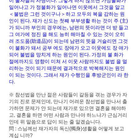
이 불자들의 사명이다. 그렇게 하지 않으면 가정불화가
일어나고 가 정불화가 일어나면 이웃에서 그것을 알고
＜불법은 그런 것이구나＞하고 모두의 복을 감하는 원
인이 된다. 재가 신도는 첫째 부부생활 하는 것이 주 (主)
가 되니까 부인의 경우에는, 남편의 뜻이라면 더 받 들고
그 여가에 정진 을 해도 능히 해마칠 수 있는 것이 오히
려 조도품(助道品)이 되는데 남편의 뜻을 거슬리면 그것
이 불화가 돼서 공부 에도 장애가 오고 이웃에도 장 애가
되어 불법을 망치게 하는 원인이 된다. 가정의 불 화가
절에까지도 영향이 미쳐 서 이웃 사람까지도 불법 을 멀
리하는 것이 되기 때문에 결과적으로 박복해지는 원인
이 되는 것이다. 그래서 재가 수행인을 후방군인이 라 한
다.
※ 참선법을 만난 젊은 사람들이 갈등을 겪는 경우가 자
기의 진로 문제인데, 만나기 어려운 참선법을 만나서 출
가하면 문제가 안 되는데 재가로 있으면 결혼을 해야하
고, 결혼을 하면 어떤 사람과 만나야 하느냐가 근심거리
인데 위 말씀으로 답이 되는 줄 알겠습니다.
問 : 스님께선 재가자의 독신(獨身)생활을 어떻게 보고
계십 니까?