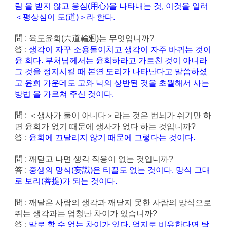
림 을 받지 않고 용심(用心)을 나타내는 것, 이것을 일러
＜평상심이 도(道)＞라 한다.
問 : 육도윤회(六道輪廻)는 무엇입니까?
答 :
생각이 자꾸 소용돌이치고 생각이 자주 바뀌는 것이
윤 회다. 부처님께서는 윤회하라고 가르친 것이 아니라
그 것을 정지시킬 때 본연 도리가 나타난다고 말씀하셨
고 윤회 가운데도 고와 낙의 상반된 것을 초월해서 사는
방법 을 가르쳐 주신 것이다.
問 : ＜생사가 둘이 아니다＞라는 것은 번뇌가 쉬기만 하
면 윤회가 없기 때문에 생사가 없다 하는 것입니까?
答 :
윤회에 끄달리지 않기 때문에 그렇다는 것이다.
問 : 깨닫고 나면 생각 작용이 없는 것입니까?
答 :
중생의 망식(妄識)은 티끌도 없는 것이다. 망식 그대
로 보리(菩提)가 되는 것이다.
問 : 깨달은 사람의 생각과 깨닫지 못한 사람의 망식으로
뛰는 생각과는 엄청난 차이가 있습니까?
答 :
말로 할 수 없는 차이가 있다. 억지로 비유한다면 탁