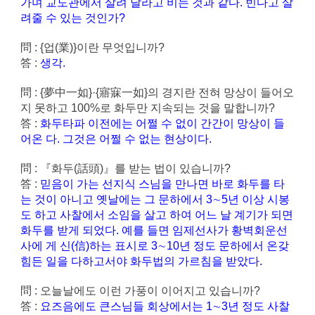
가며 교도관에서 살려 달라고 비는 것과 같다. 빈다고 살
려줄 수 있는 것인가?
問 : {업(業)}이란 무엇입니까?
答 :
생각.
問 : {夢中一如}·{寤寐一如}의 경지란 전혀 망상이 들어오
지 못하고 100%로 화두만 지속되는 것을 말합니까?
答 :
화두타파 이전에는 어쩔 수 없이 간간이 망상이 들
어온 다. 그것은 어쩔 수 없는 현상이다.
問 : 『화두(話頭)』를 받는 법이 있습니까?
答 :
믿음이 가는 선지식 스님을 만나면 바로 화두를 타
는 것이 아니고 옛날에는 그 문하에서 3∼5년 이상 시봉
도 하고 사찰에서 소임을 살고 하여 어느 날 계기가 되면
화두를 받게 되었다. 예를 들면 임제선사가 황벽회운선
사에 게 신(信)하는 표시로 3∼10년 정도 문하에서 온갖
힘든 일을 다하고서야 화두법의 가르침을 받았다.
問 : 오늘날에도 이런 가풍이 이어지고 있습니까?
答 :
요즈음에도 큰스님들 회상에서는 1∼3년 정도 사찰