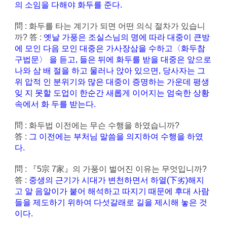
의 소임을 다해야 화두를 준다.
問 : 화두를 타는 계기가 되면 어떤 의식 절차가 있습니
까? 答 :
옛날 가풍은 조실스님의 명에 따라 대중이 큰방
에 모인 다음 모인 대중은 가사장삼을 수하고〈화두참
구법문〉 을 듣고, 들은 뒤에 화두를 받을 대중은 앞으로
나와 삼 배 절을 하고 물러나 앉아 있으면, 당사자는 그
위 압적 인 분위기와 많은 대중이 증명하는 가운데 평생
잊 지 못할 도업이 한순간 새롭게 이어지는 엄숙한 상황
속에서 화 두를 받는다.
問 : 화두법 이전에는 무슨 수행을 하였습니까?
答 :
그 이전에는 부처님 말씀을 의지하여 수행을 하였
다.
問 : 『5宗 7家』의 가풍이 벌어진 이유는 무엇입니까?
答 :
중생의 근기가 시대가 변천하면서 하열(下劣)해지
고 알 음알이가 붙어 해석하고 따지기 때문에 후대 사람
들을 제도하기 위하여 다섯갈래로 길을 제시해 놓은 것
이다.