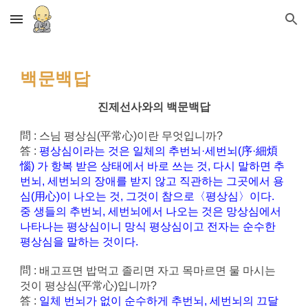
Skip to main content
Skip to navigation
백문백답
진제선사와의 백문백답
問 : 스님 평상심(平常心)이란 무엇입니까?
答 :
평상심이라는 것은 일체의 추번뇌·세번뇌(序·細煩
惱) 가 항복 받은 상태에서 바로 쓰는 것, 다시 말하면 추
번뇌, 세번뇌의 장애를 받지 않고 직관하는 그곳에서 용
심(用心)이 나오는 것, 그것이 참으로〈평상심〉이다.
중 생들의 추번뇌, 세번뇌에서 나오는 것은 망상심에서
나타나는 평상심이니 망식 평상심이고 전자는 순수한
평상심을 말하는 것이다.
問 : 배고프면 밥먹고 졸리면 자고 목마르면 물 마시는
것이 평상심(平常心)입니까?
答 :
일체 번뇌가 없이 순수하게 추번뇌, 세번뇌의 끄달