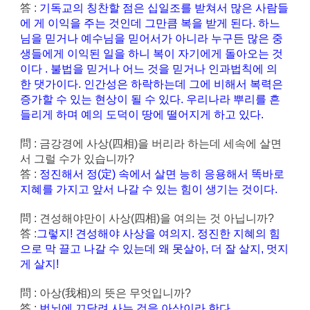
答 :
기독교의 칭찬할 점은 십일조를 받쳐서 많은 사람들
에 게 이익을 주는 것인데 그만큼 복을 받게 된다. 하느
님을 믿거나 예수님을 믿어서가 아니라 누구든 많은 중
생들에게 이익된 일을 하니 복이 자기에게 돌아오는 것
이다 . 불법을 믿거나 어느 것을 믿거나 인과법칙에 의
한 댓가이다. 인간성은 하락하는데 그에 비해서 복력은
증가할 수 있는 현상이 될 수 있다. 우리나라 뿌리를 흔
들리게 하며 예의 도덕이 땅에 떨어지게 하고 있다.
問 : 금강경에 사상(四相)을 버리라 하는데 세속에 살면
서 그럴 수가 있습니까?
答 :
정진해서 정(定) 속에서 살면 능히 응용해서 똑바로
지혜를 가지고 앞서 나갈 수 있는 힘이 생기는 것이다.
問 : 견성해야만이 사상(四相)을 여의는 것 아닙니까?
答 :
그렇지! 견성해야 사상을 여의지. 정진한 지혜의 힘
으로 막 끌고 나갈 수 있는데 왜 못살아, 더 잘 살지, 멋지
게 살지!
問 : 아상(我相)의 뜻은 무엇입니까?
答 :
번뇌에 끄달려 사는 것을 아상이라 한다.