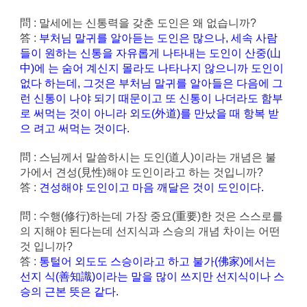
問 : 말세에는 신통력을 갖춘 도인은 왜 없습니까?
答 :
부처님 말귀를 알아듣는 도인은 많으나, 세속 사람
들이 원하는 신통을 자유롭게 나타내는 도인이 산중(山
中)에 는 숨어 계신지 몰라도 나타나지 않으니까 도인이
없다 하는데, 그것은 부처님 말귀를 알아들은 다음에 그
런 신통이 나야 되기 때문이고 또 신통이 나더라도 함부
로 써먹는 것이 아니라 외도(外道)를 만났을 때 항복 받
으 려고 써먹는 것이다.
問 : 스님께서 말씀하시는 도인(道人)이라는 개념은 불
가에서 견성(見性)해야 도인이라고 하는 것입니까?
答 :
견성해야 도인이고 마음 깨달은 것이 도인이다.
問 : 수행(修行)하는데 가장 중요(重要)한 것은 스스로를
의 지해야 된다는데 선지식과 스승의 개념 차이는 어떤
것 입니까?
答 :
통털어 외도도 스승이라고 하고 불가(佛家)에서는
선지 식(善知識)이라는 말을 많이 쓰지만 선지식이나 스
승의 근본 뜻은 같다.