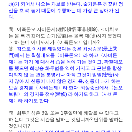
頭)가 되어서 나오는 과보를 받는다. 술기운은 깨끗한 정
신을 흐 려 놓기 때문에 수행하는 데 가장 큰 장애가 된
다.
問 : 이즉돈오 사비돈제(理卽頓悟 事非頓除), ＜이치로
는 몰 록 깨쳤어도 습기(習氣)는 몰록 제(除)하지 못했다
＞ 하 는데 어디까지가〈이즉돈오〉입니까?
答 :
참으로 이치를 깨달았다는 것은 최상승문(最上乘
門)에서 는 확철대오를〈이즉돈오〉라 하고〈사비돈
제〉는 거기 에 대해서 습을 녹여 가는 것이고, 확철대오
를 했으면 최상승 화두법을 익혀 가지고 그 근본을 항상
여의지 않 는 관은 분명하나 아직 그것이 밀밀(密密)하
지 않아 서 신통이 나지 않은 경지 즉, 신통이 나게 하는
보림 경지를〈 사비돈제〉라 한다. 최상승선에서〈돈오
보림〉 의 경지를 점수(漸修) 라 하기도 하고〈사비돈
제〉라 하기도 한다.
問 : 화두의심은 3일 또는 1주일만에 깨달을 수 있다고
하 는데 그것은 시간을 말하는 것입니까? 단위를 말하는
것입니까?