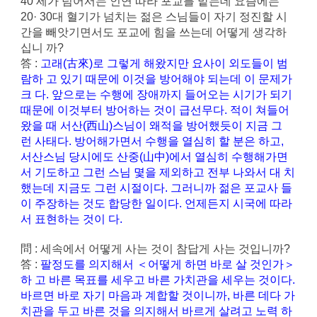
40 세가 넘어서는 인연 따라 포교를 맡는데 요즘에는
20· 30대 혈기가 넘치는 젊은 스님들이 자기 정진할 시
간을 빼앗기면서도 포교에 힘을 쓰는데 어떻게 생각하
십니 까?
答 :
고래(古來)로 그렇게 해왔지만 요사이 외도들이 범
람하 고 있기 때문에 이것을 방어해야 되는데 이 문제가
크 다. 앞으로는 수행에 장애까지 들어오는 시기가 되기
때문에 이것부터 방어하는 것이 급선무다. 적이 쳐들어
왔을 때 서산(西山)스님이 왜적을 방어했듯이 지금 그
런 사태다. 방어해가면서 수행을 열심히 할 분은 하고,
서산스님 당시에도 산중(山中)에서 열심히 수행해가면
서 기도하고 그런 스님 몇을 제외하고 전부 나와서 대 치
했는데 지금도 그런 시절이다. 그러니까 젊은 포교사 들
이 주장하는 것도 합당한 일이다. 언제든지 시국에 따라
서 표현하는 것이 다.
問 : 세속에서 어떻게 사는 것이 참답게 사는 것입니까?
答 :
팔정도를 의지해서 ＜어떻게 하면 바로 살 것인가＞
하 고 바른 목표를 세우고 바른 가치관을 세우는 것이다.
바르면 바로 자기 마음과 계합할 것이니까, 바른 데다 가
치관을 두고 바른 것을 의지해서 바르게 살려고 노력 하