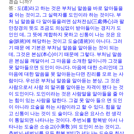
겠습 니까?
答 :
도(道)라고 하는 것은 부처님 말씀을 바로 알아들을
줄 아는 것이고, 그 실력자를 도인이라 하는 것이다. 부
처 님 말씀을 다 알아들을려면 삼처전심(三處傳心)과 팔
만장경의 뜻도 조금도 의심없이 받아들이는 경지가 도
인인 데, 그 뜻에 계합하지 못하고 신통이 나는 것은 요
술(妖術)에 해당하는 것이고 도술(道術)이 아니다. 그러
기 때문 에 기본은 부처님 말씀을 알아듣는 것이 되는
데, 그것은 본심(本心)이기 때문에 그렇다. 부처님 말씀
은 본심을 깨달아서 그 마음을 소개한 말이니까 그것을
못 알아들으면 도인이 아니다. 마음에 대한 소리인데 그
마음에 대한 말씀을 못 알아듣는다면 진리를 모르 는 사
람이다. 우선은 부처님 말씀을 알아듣는 분상, 그 것은
사람으로서 사람 의 말귀를 알아듣는 자격이 됐다 는 것
이 도인이다. 도인이라는 것은 사람말을 알아들을 줄 아
는 힘이 있는 사람을 말한다. 그걸 못 알아 들으 면 도인
이 아니라 요술을 하는 사람이라고 할 수 있다. 힘을 알
고 신통이 나는 것이 도 술이다. 요술은 요사스 런 생각
이 통일되면 나타나는 것이다. 추번뇌를 항복받 아서 나
타나는 도술은 소승교(小乘敎 )의 도인이 쓰는 것이고,
추번뇌·세번뇌를 모두 항복 받티?나타나는 도술은 최상