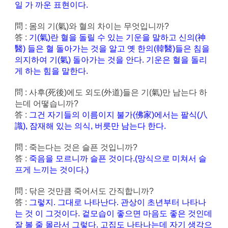
일 가 까운 표현이다.
問 : 몸의 기(氣)와 혈의 차이는 무엇입니까?
答 :
기(氣)란 혈을 돌릴 수 있는 기운을 말하고 신의(神
醫) 들은 혈 돌아가는 것을 알고 옛 한의(韓醫)들은 침을
의지하여 기(氣) 돌아가는 것을 안다. 기운은 혈을 돌리
게 하는 힘을 말한다.
問 : 사후(死後)에도 외도(外道)들은 기(氣)만 남는다 하
는데 어떻습니까?
答 :
그건 자기들의 이름이지 불가(佛家)에서는 팔식(八
識), 잠재해 있는 의식, 버릇만 남는다 한다.
問 : 죽는다는 것은 슬픈 것입니까?
答 :
죽음을 모르니까 슬픈 것이다.(망식으로 미쳐서 슬
프게 느끼는 것이다.)
問 : 닦은 것만큼 죽어서도 간직합니까?
答 :
그렇지. 그대로 나타난다. 관상이 초년부터 나타나
는 것 이 그것이다. 겉모습이 좋으면 마음도 좋은 것인데
잘 볼 줄 몰라서 그렇다. 고집도 나타나는데 자기 생각으