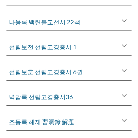
나옹록 백련불교선서 22책
선림보전 선림고경총서 1
선림보훈 선림고경총서 6권
벽암록 선림고경총서36
조동록 해제 曹洞錄 解題