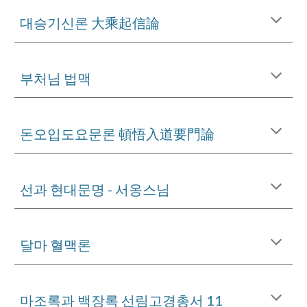
대승기신론 大乘起信論
부처님 법맥
돈오입도요문론 頓悟入道要門論
선과 현대문명 - 서옹스님
달마 혈맥론
마조록과 백장록 선림고경총서 11