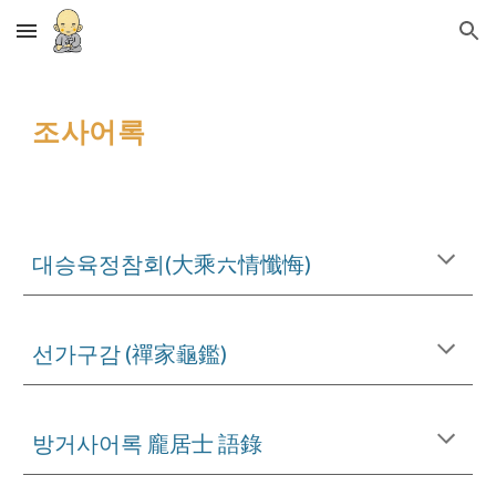
Skip to main content
Skip to navigation
조사어록
대승육정참회(大乘六情懺悔)
선가구감 (禪家龜鑑)
방거사어록 龐居士 語錄