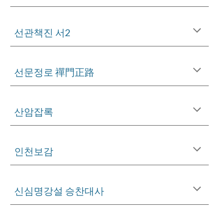
선관책진 서2
선문정로 禪門正路
산암잡록
인천보감
신심명강설 승찬대사