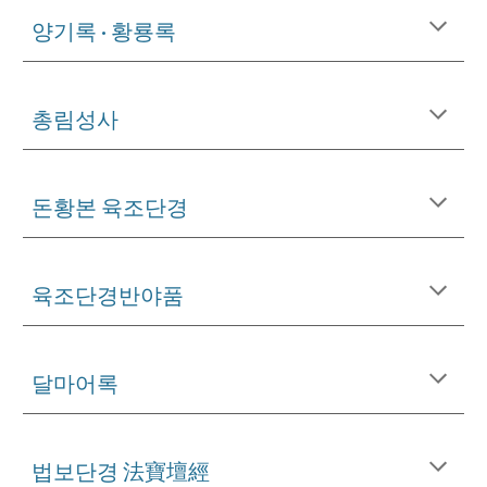
양기록 · 황룡록
총림성사
돈황본 육조단경
육조단경반야품
달마어록
법보단경 法寶壇經